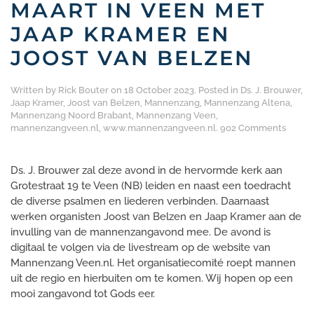
MAART IN VEEN MET
JAAP KRAMER EN
JOOST VAN BELZEN
Written by
Rick Bouter
on
18 October 2023
. Posted in
Ds. J. Brouwer
,
Jaap Kramer
,
Joost van Belzen
,
Mannenzang
,
Mannenzang Altena
,
Mannenzang Noord Brabant
,
Mannenzang Veen
,
on
mannenzangveen.nl
,
www.mannenzangveen.nl
.
902 Comments
Manne
d.v.
16
Ds. J. Brouwer zal deze avond in de hervormde kerk aan
maart
Grotestraat 19 te Veen (NB) leiden en naast een toedracht
in
de diverse psalmen en liederen verbinden. Daarnaast
Veen
werken organisten Joost van Belzen en Jaap Kramer aan de
met
Jaap
invulling van de mannenzangavond mee. De avond is
Krame
digitaal te volgen via de livestream op de website van
en
Mannenzang Veen.nl. Het organisatiecomité roept mannen
Joost
uit de regio en hierbuiten om te komen. Wij hopen op een
van
Belze
mooi zangavond tot Gods eer.